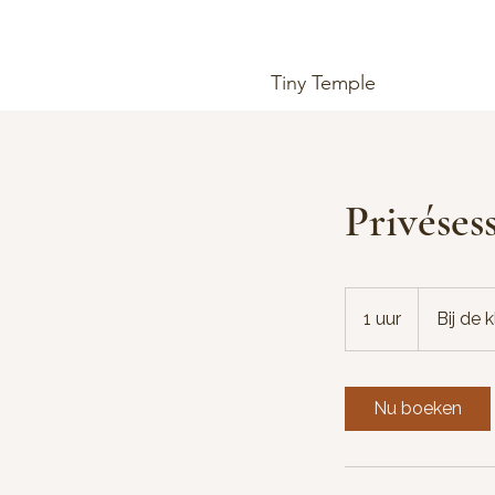
Tiny Temple
Privéses
1 uur
1
Bij de 
u
u
Nu boeken