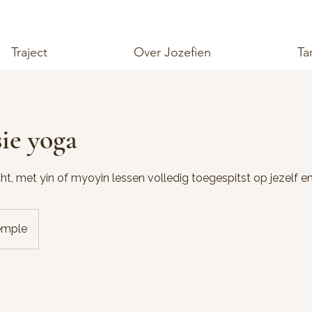
Traject
Over Jozefien
Ta
sie yoga
t, met yin of myoyin lessen volledig toegespitst op jezelf e
emple