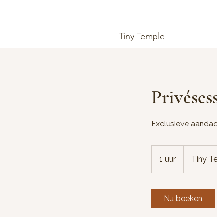
Tiny Temple
Privéses
Exclusieve aandach
1 uur
1
Tiny T
u
u
Nu boeken