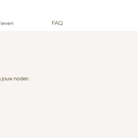
rieven
FAQ
n jouw noden.