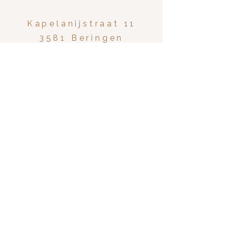
Tiny Temple
Kapelanijstraat 11
3581 Beringen
namaste@jozefienforrez.b
e
Aanbod
Het traject
Yoga & meditatie
Massage