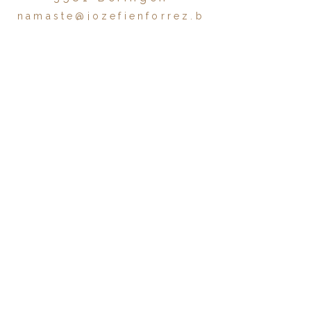
namaste@jozefienforrez.b
e
Aanbod
Het traject
Yoga & meditatie
Massage
Meer